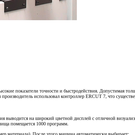
ысокие показатели точности и быстродействия. Допустимая толщи
 производитель использовал контроллер ERCUT 7, что существе
я выводится на широкий цветной дисплей с отличной визуализ
лища помещается 1000 программ.
мер материала). После этого машина автоматически выбирает: