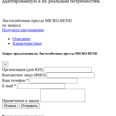
адаптированную к их реальным потребностям.
Листогибочные прессы MICRO-BEND
по запросу
Получить предложение
Описание
Характеристики
Запрос предложения на Листогибочные прессы MICRO-BEND
×
Организация (для ЮЛ)
Контактное лицо (ФИО)
Ваш телефон *
E-mail *
Примечание к заказу
Отмена
Отправить