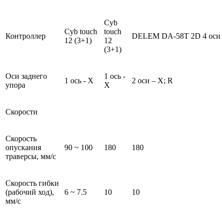
Cyb
Cyb touch
touch
Контроллер
DELEM DA-58T 2D 4 оси
12 (3+1)
12
(3+1)
Оси заднего
1 ось -
1 ось - X
2 оси – X; R
упора
X
Скорости
Скорость
опускания
90 ~ 100
180
180
траверсы, мм/с
Скорость гибки
(рабочий ход),
6 ~ 7.5
10
10
мм/с